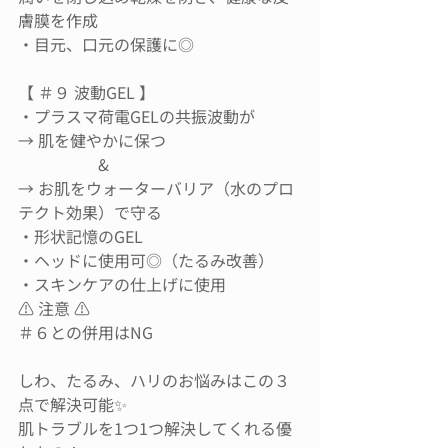
膚膜を作成
・目元、口元の保護に◎
【 ＃９ 波動GEL 】
・プラスマ荷電GELの共振波動が
→ 肌を健やかに保つ
　　　　　&
→ お肌をウォーターバリア（水のプロ
テクト効果）で守る
・形状記憶のGEL
・ヘッドに使用可◎（たるみ改善）
・スキンケアの仕上げに使用
⚠️ 注意 ⚠️
＃６との併用はNG
しわ、たるみ、ハリのお悩みはこの３
点で解決可能✨
肌トラブルを1つ1つ解決してくれる優