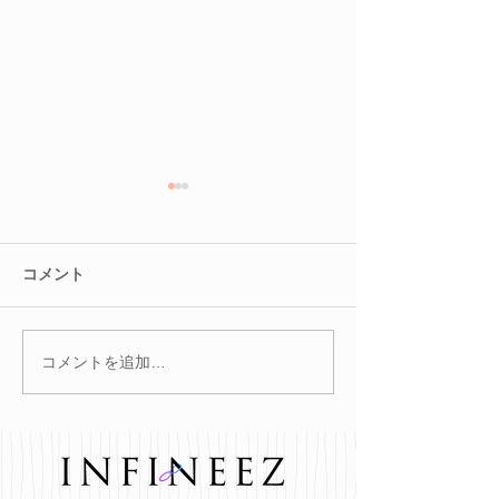
コメント
コメントを追加…
冬を迎える前に。巡りを
腸を整えると肌
整えて不調知らずのカラ
る？
ダへ