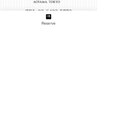
TEL:
03-6433-5773
Reserve
Group
B＋TREE 三軒茶屋店
produced by INFINEEZ
田園都市線三軒茶屋駅から徒歩3分。ネイル、アイラッ
シュ、エステ、貴方の『キレイ』をトータルプロデュー
ス致します。
B＋TREE 世田谷店
produced by INFINEEZ
世田谷線上町駅から徒歩５分。