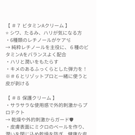
【 ＃７ ビタミンAクリーム 】
⭐️ シワ、たるみ、ハリが気になる方
・6種類のレチノールがケア🫧
→ 純粋レチノールを主役に、６種のビ
タミンAをバランスよく配合
・ハリと潤いをもたらす
・キメのあるふっくらとした弾力を！
※＃６とリゾットプロと一緒に使うと
皮が剥ける
【 ＃８ 保護クリーム 】
・サラサラな使用感で外的刺激からプ
ロテクト
→ 乾燥や外的刺激からガード🛡
・皮膚表面にミクロのベールを作り、
潤いを閉じ込め乾燥を防ぎ、健康な皮