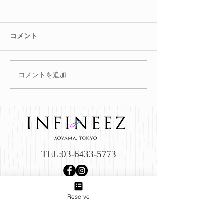
コメント
コメントを追加…
冬を迎える前に。巡りを
腸を整えると肌
整えて不調知らずのカラ
る？
ダへ
TEL:
03-6433-5773
Reserve
Group