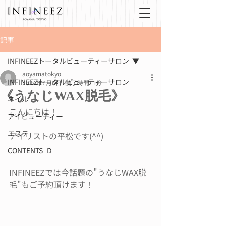
記事
INFINEEZトータルビューティーサロン
aoyamatokyo
INFINEEZトータルビューティーサロン
2024年7月6日
読了時間: 1分
《うなじWAX脱毛》
ネイル
こんにちは！
アイビューティー
エステ
アイリストの平松です(^^)
CONTENTS_D
INFINEEZでは今話題の"うなじWAX脱
毛"もご予約頂けます！