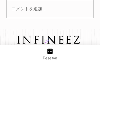
コメントを追加…
冬を迎える前に。巡りを
腸を整えると肌
整えて不調知らずのカラ
る？
ダへ
Reserve
TEL:
03-6433-5773
Group
B＋TREE 三軒茶屋店
produced by INFINEEZ
田園都市線三軒茶屋駅から徒歩3分。ネイル、アイラッ
シュ、エステ、貴方の『キレイ』をトータルプロデュー
ス致します。