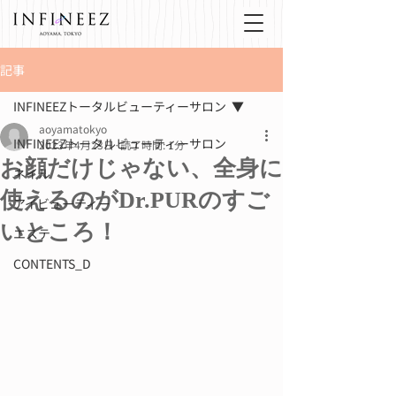
記事
INFINEEZトータルビューティーサロン
aoyamatokyo
INFINEEZトータルビューティーサロン
2023年4月23日
読了時間: 1分
お顔だけじゃない、全身に
ネイル
使えるのがDr.PURのすご
アイビューティー
いところ！
エステ
CONTENTS_D