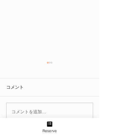
コメント
コメントを追加…
最先端乳化テクノロジー
〜NEW〜漢方
「エクセルキトサン」
ントSTARTで
Reserve