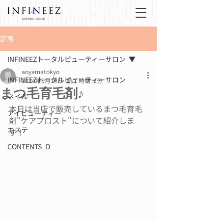
記事
INFINEEZトータルビューティーサロン
aoyamatokyo
INFINEEZトータルビューティーサロン
2024年5月19日
読了時間: 2分
まつ毛育毛剤♪
ネイル
本日は当店で販売しているまつ毛育毛
アイビューティー
剤"ケアプロスト"について紹介しま
エステ
す！
CONTENTS_D