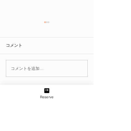
コメント
コメントを追加…
冬を迎える前に。巡りを
腸を整えると肌
整えて不調知らずのカラ
る？
ダへ
Reserve
TEL:
03-6433-5773