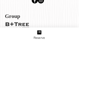
Group
B＋TREE 三軒茶屋店
produced by INFINEEZ
Reserve
田園都市線三軒茶屋駅から徒歩3分。ネイル、アイラッ
シュ、エステ、貴方の『キレイ』をトータルプロデュー
ス致します。
B＋TREE 世田谷店
produced by INFINEEZ
世田谷線上町駅から徒歩５分。
アットホームな店内で、どうぞごゆっくりお過ごしくだ
さい。