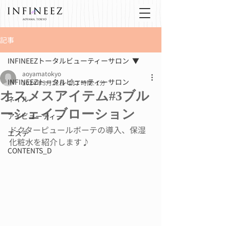
記事
INFINEEZトータルビューティーサロン
aoyamatokyo
INFINEEZトータルビューティーサロン
2024年3月22日
読了時間: 1分
オスメスアイテム#3ブル
ネイル
ーシェイブローション
アイビューティー
ドクターピュールボーテの導入、保湿
エステ
化粧水を紹介します♪
CONTENTS_D