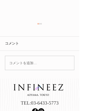
コメント
コメントを追加…
冬を迎える前に。巡りを
腸を整えると肌
整えて不調知らずのカラ
る？
ダへ
TEL:
03-6433-5773