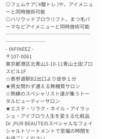
◎フェムケア( 
#膣トレ
 )や、アイメニュ
ーと同時施術可能
◎ハリウッドブロウリフト、まつ毛パ
ーマなどアイメニューと同時施術可能
─────────────────
────────
- INFINEEZ -
〒107-0061
東京都港区北青山3-10-11青山土田ブロ
スビル1F
☆表参道駅B2出口より徒歩１分
★男女問わず通える無機質サロン
☆熟練のスペシャリスト達が集うトー
タルビューティーサロン
★エステ・リラク・ネイル・アイラッ
シュ・アイブロウ人生を変える化粧品
Dr ,PUR BEAUTEのスペシャルなフェイ
シャルトリートメントで至福の時間を
お過ごしください