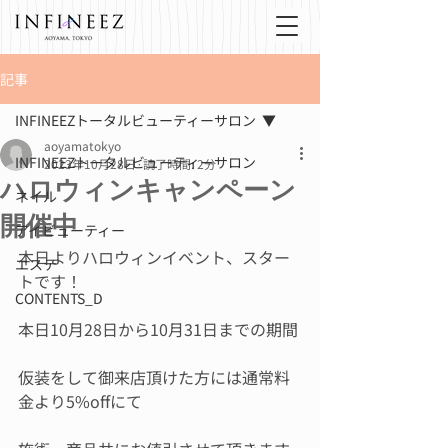
記事
INFINEEZトータルビューティーサロン
aoyamatokyo
INFINEEZトータルビューティーサロン
2023年10月28日
読了時間: 2分
ハロウィンキャンペーン
ネイル
開催中
アイビューティー
本日よりハロウィンイベント、スター
エステ
トです！
CONTENTS_D
本日10月28日から10月31日までの期間
仮装をして御来店頂けた方には通常料
金より5%offにて