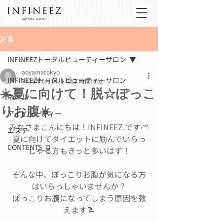
記事
INFINEEZトータルビューティーサロン
aoyamatokyo
INFINEEZトータルビューティーサロン
2025年6月14日
読了時間: 2分
☀️夏に向けて！脱☆ぽっこ
ネイル
りお腹☀️
アイビューティー
みなさまこんにちは！INFINEEZ.です⛅️
エステ
夏に向けてダイエットに励んでいらっ
CONTENTS_D
しゃる方もきっと多いはず！
そんな中、ぽっこりお腹が気になる方
はいらっしゃいませんか？
ぽっこりお腹になってしまう原因を教
えます📝