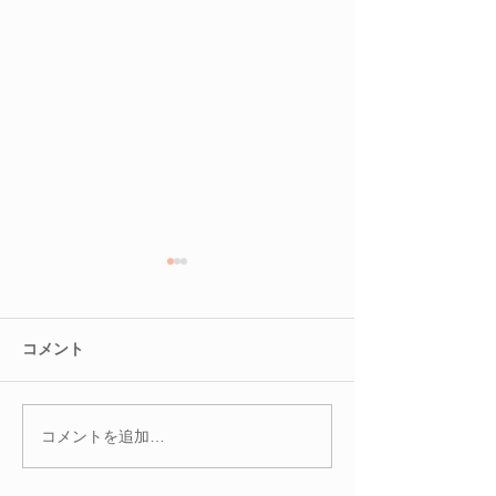
コメント
コメントを追加…
冬を迎える前に。巡りを
腸を整えると肌
整えて不調知らずのカラ
る？
ダへ