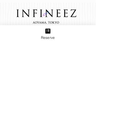
TEL:
03-6433-5773
Reserve
Group
B＋TREE 三軒茶屋店
produced by INFINEEZ
田園都市線三軒茶屋駅から徒歩3分。ネイル、アイラッ
シュ、エステ、貴方の『キレイ』をトータルプロデュー
ス致します。