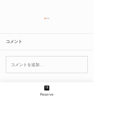
コメント
コメントを追加…
冬を迎える前に。巡りを
腸を整えると肌
整えて不調知らずのカラ
る？
ダへ
Reserve
TEL:
03-6433-5773