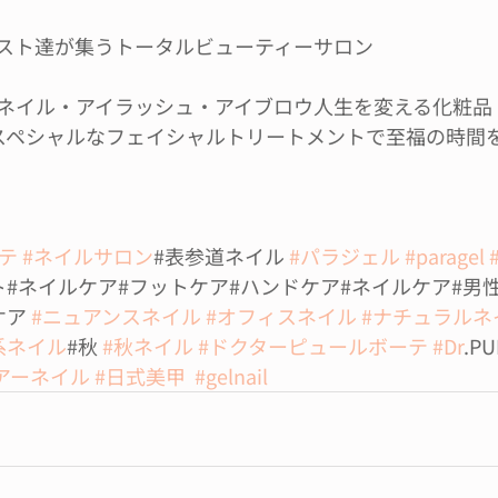
スト達が集うトータルビューティーサロン
ネイル・アイラッシュ・アイブロウ人生を変える化粧品
AUTEのスペシャルなフェイシャルトリートメントで至福の時
テ
#ネイルサロン
#表参道ネイル 
#パラジェル
#paragel
ト#ネイルケア#フットケア#ハンドケア#ネイルケア#男
ア 
#ニュアンスネイル
#オフィスネイル
#ナチュラルネ
系ネイル
#秋 
#秋ネイル
#ドクターピュールボーテ
#Dr
.PU
アーネイル
#日式美甲
#gelnail