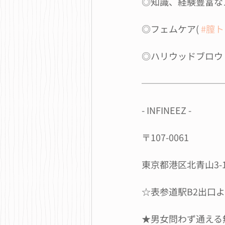
◎知識、経験豊富な
◎フェムケア( 
#膣ト
◎ハリウッドブロウ
─────────
- INFINEEZ -
〒107-0061
東京都港区北青山3-1
☆表参道駅B2出口
★男女問わず通える