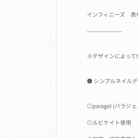
インフィニーズ　表
-------------------
※デザインによって
● シンプルネイルデ
◎paragel (パラジ
◎ルビケイト使用