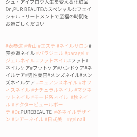
シュ・アイブロウ人生を変える化粧品
Dr ,PUR BEAUTEのスペシャルなフェイ
シャルトリートメントで至福の時間を
お過ごしください
#表参道
#青山
#エステ
#ネイルサロン
#
表参道ネイル 
#パラジェル
#paragel
#
ジェルネイル
#フットネイル
#フット#
ネイルケア#フットケア#ハンドケア#ネ
イルケア#男性美容#メンズネイル#メン
ズネイルケア 
#ニュアンスネイル
#オフ
ィスネイル
#ナチュラルネイル
#マグネ
ットネイル
#モード系ネイル
#秋ネイ
ル
#ドクターピュールボー
テ
#Dr
.PUREBEAUTE  
#冬ネイルデザイ
ン
#シアーネイル
#日式美
#gelnail