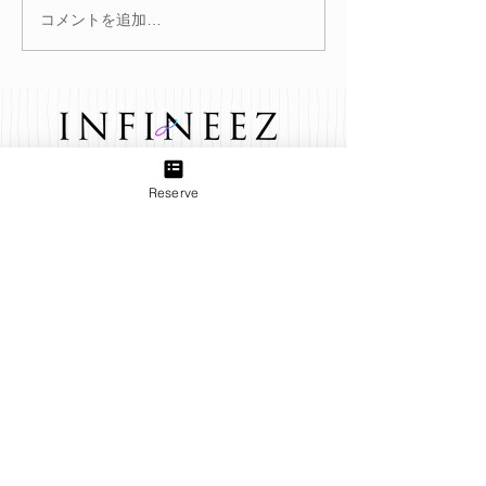
コメントを追加…
冬を迎える前に。巡りを
腸を整えると肌
整えて不調知らずのカラ
る？
ダへ
TEL:
03-6433-5773
Reserve
Group
B＋TREE 三軒茶屋店
produced by INFINEEZ
田園都市線三軒茶屋駅から徒歩3分。ネイル、アイラッ
シュ、エステ、貴方の『キレイ』をトータルプロデュー
ス致します。