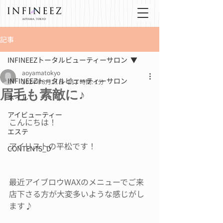
記事
INFINEEZトータルビューティーサロン
aoyamatokyo
INFINEEZトータルビューティーサロン
2024年8月21日
読了時間: 1分
眉毛も素敵に♪
ネイル
アイビューティー
こんにちは！
エステ
アイリストの平松です！
CONTENTS_D
最近アイブロウWAXのメニューでご来
店下さる方が大変多いような感じがし
ます♪