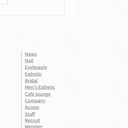
整えると肌が変わる？
News
Nail
Eyebeauty
Esthetic
Bridal
Men’s Esthetic
Cafe lounge
Company
Access
Staff
Recruit
Member