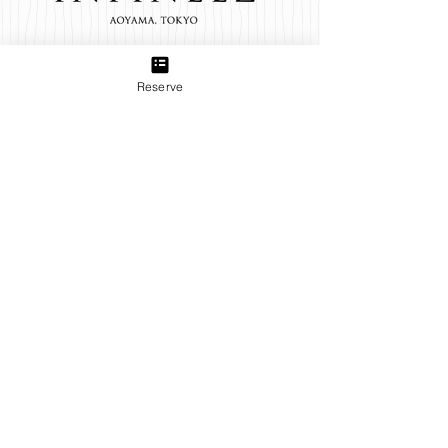
TEL:
03-6433-5773
Reserve
Group
B＋TREE 三軒茶屋店
produced by INFINEEZ
田園都市線三軒茶屋駅から徒歩3分。ネイル、アイラッ
シュ、エステ、貴方の『キレイ』をトータルプロデュー
ス致します。
B＋TREE 世田谷店
produced by INFINEEZ