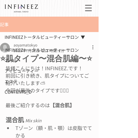
記事
INFINEEZトータルビューティーサロン
aoyamatokyo
INFINEEZトータルビューティーサロン
2025年7月22日
読了時間: 2分
⭐️肌タイプ〜混合肌編〜⭐️
ネイル
皆様こんにちは！INFINEEZ.です！
アイビューティー
前回に引き続き、肌タイプについてご
エステ
紹介いたします⛅️
今回が最後のタイプです👩🏻‍⚕️
CONTENTS_D
最後ご紹介するのは
【混合肌】
混合肌 
Mix skin
Tゾーン（額・肌・顎）は皮脂でて
かる