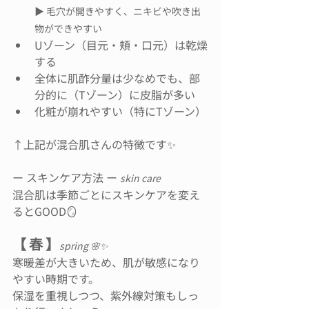
▶︎ 毛穴が開きやすく、ニキビや吹き出
物ができやすい
Uゾーン（目元・頬・口元）は乾燥
する
全体に肌酢分量は少なめでも、部
分的に（Tゾーン）に皮脂が多い
化粧が崩れやすい（特にTゾーン）
↑上記が混合肌さんの特徴です✨
ー スキンケア方法 ー 
skin care
混合肌は季節ごとにスキンケアを変え
るとGOOD🪞
【 春 】
spring 🌸✨
寒暖差が大きいため、肌が敏感になり
やすい時期です。
保湿を重視しつつ、紫外線対策もしっ