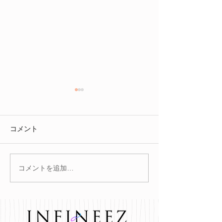
コメント
コメントを追加…
冬を迎える前に。巡りを
腸を整えると肌
整えて不調知らずのカラ
る？
ダへ