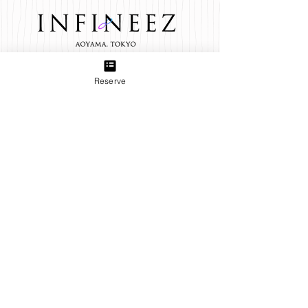
TEL:
03-6433-5773
Reserve
Group
B＋TREE 三軒茶屋店
produced by INFINEEZ
田園都市線三軒茶屋駅から徒歩3分。ネイル、アイラッ
シュ、エステ、貴方の『キレイ』をトータルプロデュー
ス致します。