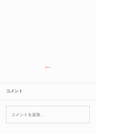
コメント
コメントを追加…
冬を迎える前に。巡りを
腸を整えると肌
整えて不調知らずのカラ
る？
ダへ