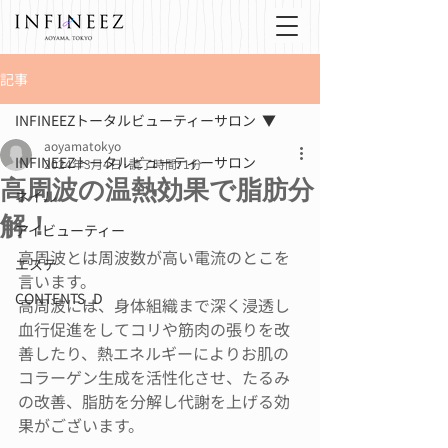
記事
INFINEEZトータルビューティーサロン
aoyamatokyo
INFINEEZトータルビューティーサロン
2024年3月4日
読了時間: 1分
高周波の温熱効果で脂肪分
ネイル
解！
アイビューティー
高周波とは周波数が高い電流のとこを
エステ
言います。
CONTENTS_D
高周波には、身体組織まで深く浸透し
血行促進をしてコリや筋肉の張りを改
善したり、熱エネルギーによりお肌の
コラーゲン生成を活性化させ、たるみ
の改善、脂肪を分解し代謝を上げる効
果がございます。