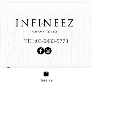
整えて不調知らずのカラ
る？
ダへ
TEL:
03-6433-5773
Group
Reserve
B＋TREE 三軒茶屋店
produced by INFINEEZ
田園都市線三軒茶屋駅から徒歩3分。ネイル、アイラッ
シュ、エステ、貴方の『キレイ』をトータルプロデュー
ス致します。