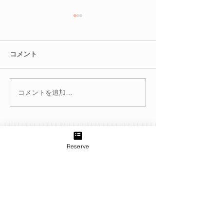
コメント
コメントを追加…
冬を迎える前に。巡りを
腸を整えると肌
整えて不調知らずのカラ
る？
ダへ
Reserve
TEL:
03-6433-5773