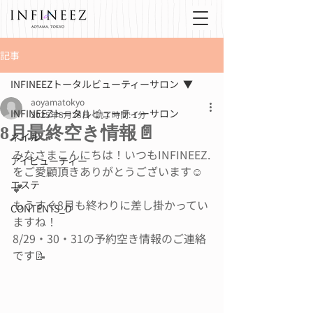
記事
INFINEEZトータルビューティーサロン
aoyamatokyo
INFINEEZトータルビューティーサロン
2025年8月28日
読了時間: 1分
8月最終空き情報📄
ネイル
みなさまこんにちは！いつもINFINEEZ.
アイビューティー
をご愛顧頂きありがとうございます☺️
エステ
💕
もうすぐ8月も終わりに差し掛かってい
CONTENTS_D
ますね！
8/29・30・31の予約空き情報のご連絡
です📝