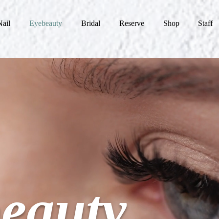
Nail
Eyebeauty
Bridal
Reserve
Shop
Staff
eauty