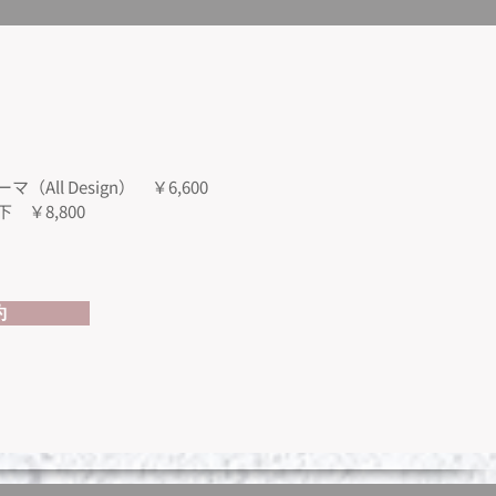
All Design） ￥6,600
 ￥8,800
約