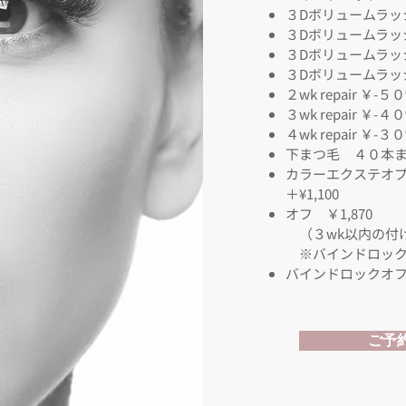
３Dボリュームラッシ
３Dボリュームラッシ
３Dボリュームラッシ
３Dボリュームラッ
２wk repair ￥-５
３wk repair ￥-４
４wk repair ￥-３
下まつ毛 ４０本まで
カラーエクステオ
＋¥1,100
オフ ￥1,870
​ （３wk以内の
※バインドロック
​バインドロックオフ 
ご予