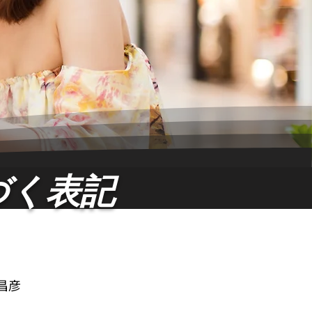
づく表記
昌彦