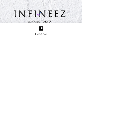
TEL:
03-6433-5773
Reserve
Group
B＋TREE 三軒茶屋店
produced by INFINEEZ
田園都市線三軒茶屋駅から徒歩3分。ネイル、アイラッ
シュ、エステ、貴方の『キレイ』をトータルプロデュー
ス致します。