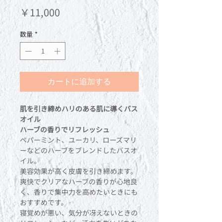
価
￥11,000
格
数量
*
カートに追加する
肌を引き締めハリのある肌に導くバス
オイル
ハーブの香りでリフレッシュ
ペパーミント、ユーカリ、ローズマリ
ーなどのハーブをブレンドしたバスオ
イル。
美容効果が高く皮膚を引き締めます。
爽快でクリアなハーブの香りが心地良
く、香りで集中力を高めたいときにも
おすすめです。
寝覚めが悪い、気分が冴えないときの