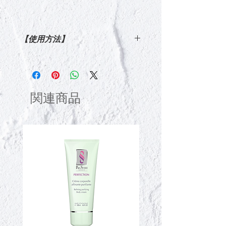
【使用方法】
キャップ2杯程度のバスオイルをバス
タブに入れ、お湯を注ぎます。
ソフトな泡立ちと共に アロマの深く
心地よい香りがバスルームに広がりま
関連商品
す。
また、泡立たせず入浴する場合はバス
タブのお湯にキャップ2杯程度を入
れ、よくかき混ぜて入浴します。
※エッセンシャルオイル配合商品。妊
娠中・授乳中の方は、ご使用をお控え
ください。