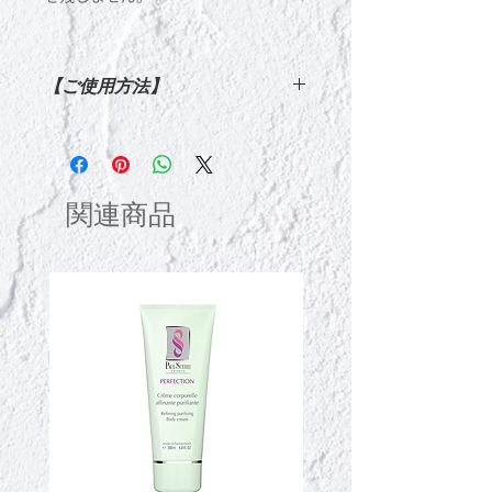
【ご使用方法】
Face・・・
オイルを２～３プッシュを手に取り、
下から上へ、内側から外側へ軽くマッ
サージしながら、顔全体になじます。
関連商品
男性にもおすすめです。髭のお手入れ
に使えば、手触りが柔らかくツヤやか
な髭に整えることができます。また、
シェービングの前（シェービングフォ
ームやジェルを塗る前）になじませれ
ば、肌表面を保護してシェービングに
よる炎症を和らげることができます。
Body・・・
ボディ（ デコルテ、 脚など）には円
を描きながら、 なじませます。特
に、乾燥やストレッチマークが気にな
る部分には念入りになじませてくださ