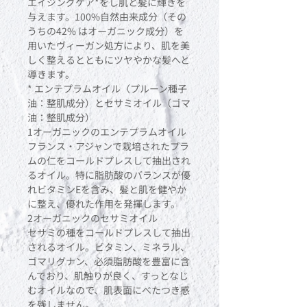
エイジングケア*をし肌と髪に輝きを
与えます。100%自然由来成分（その
うちの42% はオーガニック成分）を
用いたヴィーガン処方により、肌を美
しく整えるとともにツヤやかな髪へと
導きます。
* エンテプラムオイル（プルーン種子
油：整肌成分）とセサミオイル（ゴマ
油：整肌成分）
1オーガニックのエンテプラムオイル
フランス・アジャンで栽培されたプラ
ムの仁をコールドプレスして抽出され
るオイル。特に脂肪酸のバランスが優
れビタミンEを含み、髪と肌を健やか
に整え、優れた作用を発揮します。
2オーガニックのセサミオイル
セサミの種をコールドプレスして抽出
されるオイル。ビタミン、ミネラル、
ゴマリグナン、必須脂肪酸を豊富に含
んでおり、肌触りが良く、すっとなじ
むオイルなので、肌表面にべたつき感
を残しません。