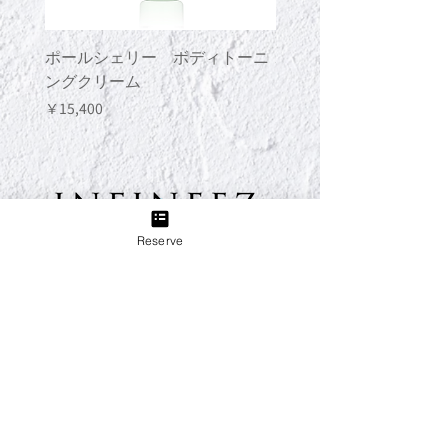
い。
Hair・・・
毛先を含む髪全体になじませます。ま
ポールシェリー ボディトーニ
ポールシェリー ボデ
た、髪のコンディショニングを整える
ングクリーム
ングジェル
ためのスペシャルケア（ヘアマスク）
価格
価格
￥15,400
￥13,200
として使用することもできます。週に
1 ～ 2回、シャンプー前の髪全体に塗
布し、10 分間放置してからシャンプ
ーしてください。
For Men・・・
髭剃り後のお手入れにアフターシェイ
ブがわりにお使いいただくことができ
Reserve
ます。
TEL:
03-6433-5773
Group
B＋TREE 三軒茶屋店