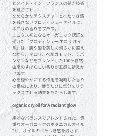
とメイド・イン・フランスの処方技術
を融合させ、
なめらかなテクスチャーとべたつき感
を残さないプロディジュー オイルに、
ネロリの香りをプラス。
ニュクス初となるオーガニック認証を
受けた「プロディジュー ネロリ オイ
ル」は、肌や髪を美しく滑らかに整え
ながら、ネロリ、ベルガモット、ラバ
ンジンなどをブレンドした100%自然
由来のすばらしい香りが五感に訴えか
けます。
心を穏やかにする作用を凝縮した香り
の構成により、使うたびに気分をリラ
ックスさせる効果をもたらします。
organic dry oil for A radiant glow
絶妙なバランスでブレンドされた、貴
重なオーガニックのボタニカルオイル
*が、オイルのべたつき感を残さず、