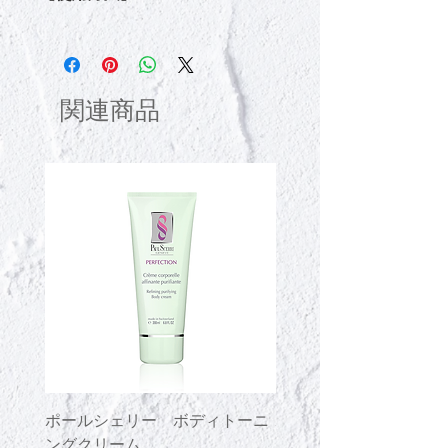
入浴後又はシャワー後、肌が少し湿っ
た状態で気になる脚の部分にジェルを
塗布し、吸収させます。
乾いた肌に使用する場合は水又はお湯
関連商品
で手を湿らし、吸収させることをおす
すめします。
ポールシェリー ボディトーニ
ポールシェリー ボデ
ングクリーム
ングジェル