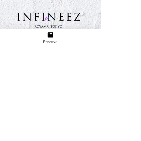
TEL:
03-6433-5773
Reserve
Group
B＋TREE 三軒茶屋店
produced by INFINEEZ
田園都市線三軒茶屋駅から徒歩3分。ネイル、アイラッ
シュ、エステ、貴方の『キレイ』をトータルプロデュー
ス致します。