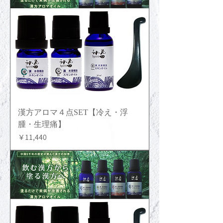
漢方アロマ４点SET【冷え・浮
腫・生理痛】
価格
￥11,440