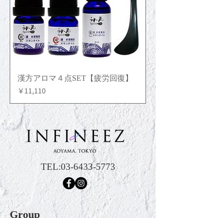
漢方アロマ４点SET【疲労回復】
価格
￥11,110
TEL:
03-6433-5773
Group