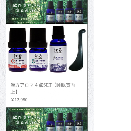
漢方アロマ４点SET【睡眠質向
上】
価格
￥12,980