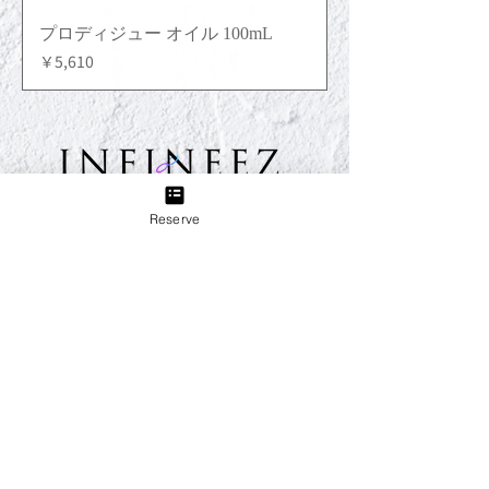
プロディジュー オイル 100mL
価格
￥5,610
Reserve
TEL:
03-6433-5773
Group
B＋TREE 三軒茶屋店
produced by INFINEEZ
田園都市線三軒茶屋駅から徒歩3分。ネイル、アイラッ
シュ、エステ、貴方の『キレイ』をトータルプロデュー