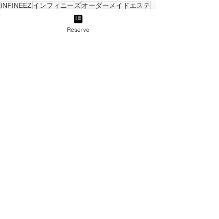
INFINEEZ
インフィニーズ
オーダーメイドエステ
同時施術可能
フィットカービング
FitCarving
フェムケア
膣トレ
ながらエステ
セルフエステ
Reserve
筋トレ
エステ
最新記事
すべて表示