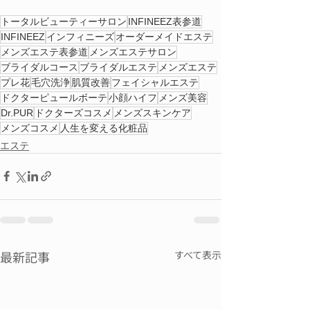
トータルビューティーサロン
INFINEEZ表参道
INFINEEZ
インフィニーズ
オーダーメイドエステ
メンズエステ表参道
メンズエステサロン
ブライダルコース
ブライダルエステ
メンズエステ
プレ花
毛穴洗浄
肌質改善
フェイシャルエステ
ドクターピュールボーテ
小顔ハイフ
メンズ美容
Dr.PUR
ドクターズコスメ
メンズスキンケア
メンズコスメ
人生を変える化粧品
エステ
最新記事
すべて表示