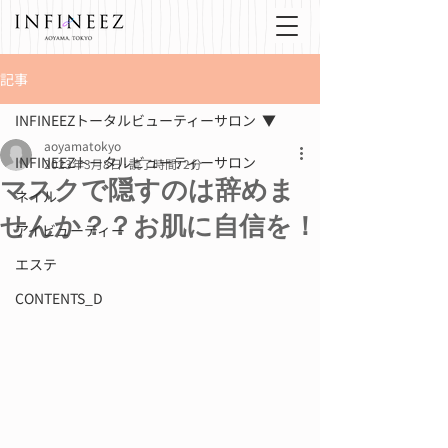
記事
INFINEEZトータルビューティーサロン
aoyamatokyo
INFINEEZトータルビューティーサロン
2023年3月8日
読了時間: 2分
マスクで隠すのは辞めま
ネイル
せんか？？お肌に自信を！
アイビューティー
エステ
CONTENTS_D