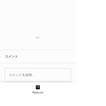
コメント
コメントを追加…
冬を迎える前に。巡りを
腸を整えると肌
整えて不調知らずのカラ
る？
ダへ
Reserve