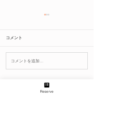
コメント
コメントを追加…
冬を迎える前に。巡りを
腸を整えると肌
整えて不調知らずのカラ
る？
ダへ
Reserve
TEL:
03-6433-5773