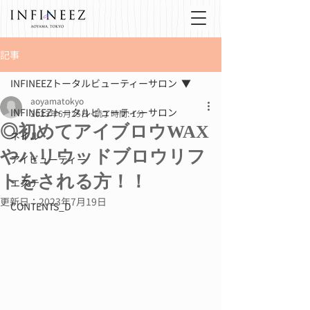
記事
INFINEEZトータルビューティーサロン
aoyamatokyo
INFINEEZトータルビューティーサロン
2023年6月25日
読了時間: 1分
◎初めてアイブロウWAX
ネイル
やハリウッドブロウリフ
アイビューティー
トをされる方！！
エステ
更新日：
2023年7月19日
CONTENTS_D