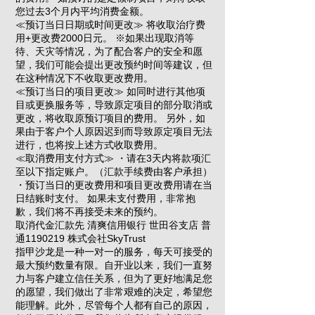
您过去3个月内平均消费金额。
≪预订当日日期或时间更改≫ 将收取治疗费
用+更改费2000日元。 ※如果出现取消等
待、天灾等情况，为了配合客户的安全和愿
望，我们可能会提出更改预约时间等建议，但
在这种情况下不收取更改费用。
≪预订当日的项目更改≫ 如同时进行其他项
目或更换服务等，导致原定项目的部分取消或
更改，将收取原预订项目的费用。 另外，如
果由于客户个人原因迟到而导致原定项目无法
进行，也将按上述方式收取费用。
≪取消费用支付方式≫ ・请在3天内将款项汇
至以下指定账户。（汇款手续费由客户承担）
・预订当日的更改费用和项目更改费用请在当
日结账时支付。 如果未支付费用，非常抱
歉，我们将不再接受未来的预约。
取消代金汇款先 清爽信用银行 世田谷支店 普
通1190219 株式会社SkyTrust
指甲沙龙是一种一对一的服务，每天可接受的
最大预约数量有限。自开业以来，我们一直努
力与客户建立信任关系，但为了更好地满足您
的愿望，我们做出了非常艰难的决定，希望您
能理解。此外，尽管每个人都有自己的原因，