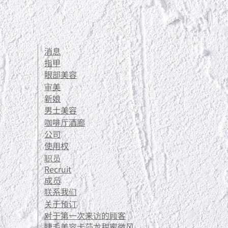
消息
指甲
眼部美容
审美
新娘
男士美容
咖啡厅酒廊
公司
使用权
职员
Recruit
成员
联系我们
关于预订
对于第一次来访的顾客
睫毛美容卡莎龙甜蜜微风