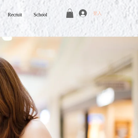
登入
Recruit
School