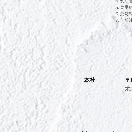
餐厅
美甲
杂货
与前
本社
〒1
东