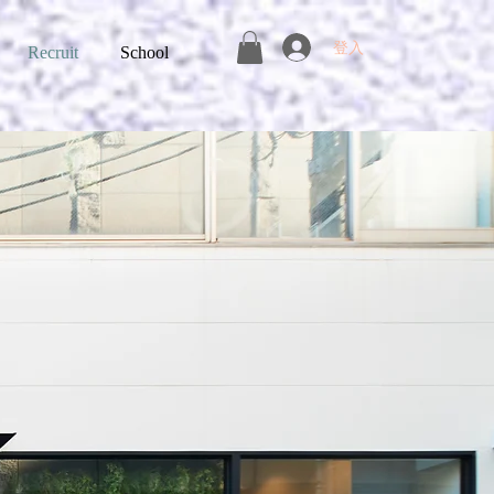
登入
Recruit
School