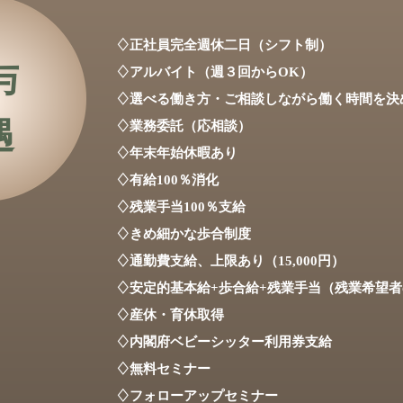
♢正社員完全週休二日（シフト制）
与
♢アルバイト（週３回からOK）
​♢選べる働き方・ご相談しながら働く時間を決
遇
♢業務委託（応相談）
♢年末年始休暇あり
♢有給100％消化
♢残業手当100％支給
♢きめ細かな歩合制度
♢通勤費支給、上限あり（15,000円）
♢安定的基本給+歩合給+残業手当（残業希望
♢産休・育休取得
♢内閣府ベビーシッター利用券支給
♢無料セミナー
♢フォローアップセミナー