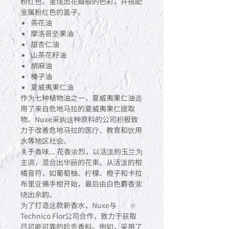
粉红色，呈现出花瓣般的色彩，并搭配
金属粉红色的盖子。
茶花油
摩洛哥坚果油
甜杏仁油
山茶花籽油
胡麻油
榛子油
夏威夷果仁油
作为七种植物油之一，夏威夷果仁油选
用了来自危地马拉的夏威夷果仁提取
物。Nuxe采购这种原料的公司积极致
力于改善危地马拉的医疗、教育和饮用
水等地区社会。
关于香味... 花香浓烈，以活泼的玉兰为
主调，混合出华丽的花束。从活泼的柑
橘音符，如葡萄柚、柠檬、橙子和卡拉
布里亚佛手柑开始，最后由白色麝香萦
绕出余韵。
为了打造这款新香水，Nuxe与
Technico Flor公司合作，致力于获取
尽可能可靠的珍贵香料。例如，采用了