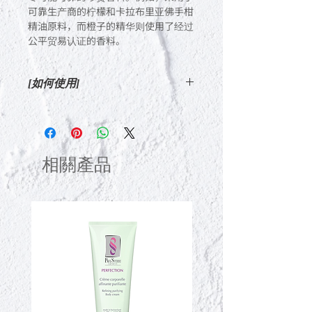
可靠生产商的柠檬和卡拉布里亚佛手柑
精油原料，而橙子的精华则使用了经过
公平贸易认证的香料。
[如何使用]
打造紧致、有光泽的肌肤...
洗脸后，取适量涂抹于洁净的肌肤上。
如果您担心干燥，请在使用普通面霜之
前添加一些油。使用后添加轻拍也很有
相關產品
效。
为了拥有紧实光滑的身体...
适用于清洁的皮肤或沐浴后湿润的皮
肤。从颈部到脚趾，一站式完成全身保
湿护理。如果使用Nux身体磨砂膏等去
除多余死皮细胞的皮肤，会让您的身体
如缎子般光滑。
打造闪亮、健康、美丽的头发...
取适量，重点涂抹在担心干燥的发尾
处。洗发前将其用作密集发膜时，用毛