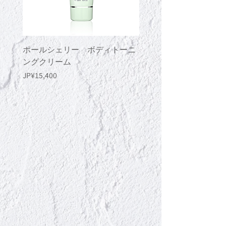
巾包裹并保持约 15 分钟。它可以使头
发闪亮、柔顺。
ポールシェリー ボディトーニ
ポールシェリー ボデ
ングクリーム
ングジェル
價格
價格
JP¥15,400
JP¥13,200