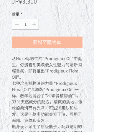
價
JP¥3,300
格
數量
*
新增至購物車
从Nuxe标志性的“Prodigieux Oil”中诞
生，弥漫着甜美浪漫女性魅力的清新闪
耀香氛，即将推出“Prodigieux Floral
Oil”。
七种珍贵植物油的力量 “Prodigieux
Floral Oil”与原版“Prodigieux Oil”一
样，奢华地混合了7种珍贵植物油*1。
97％天然成分的配方，清爽的质地，像
丝般柔滑而有光泽，可滋润肌肤和头
发。这是一款多功能美容干油，可用于
面部、身体和头发。
瓶身设计采用了原版瓶子，配以透明的