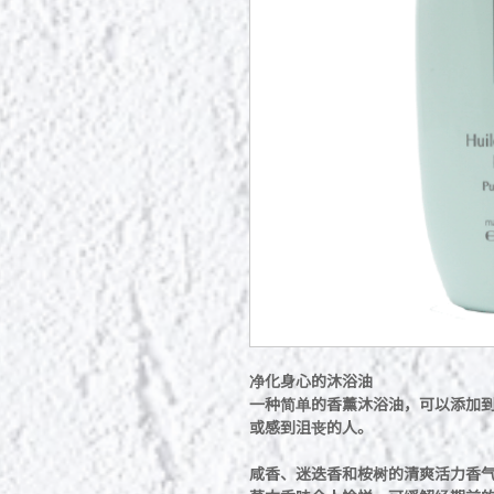
净化身心的沐浴油
一种简单的香薰沐浴油，可以添加
或感到沮丧的人。
咸香、迷迭香和桉树的清爽活力香