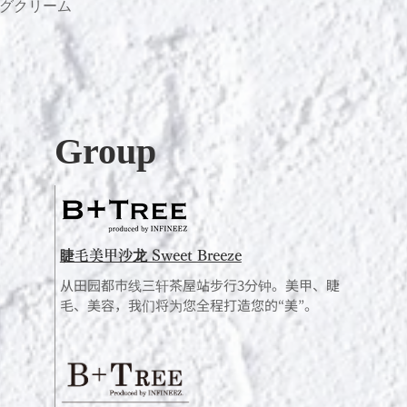
グクリーム
快速瀏覽
Group
睫毛美甲沙龙 Sweet Breeze
从田园都市线三轩茶屋站步行3分钟。美甲、睫
毛、美容，我们将为您全程打造您的“美”。