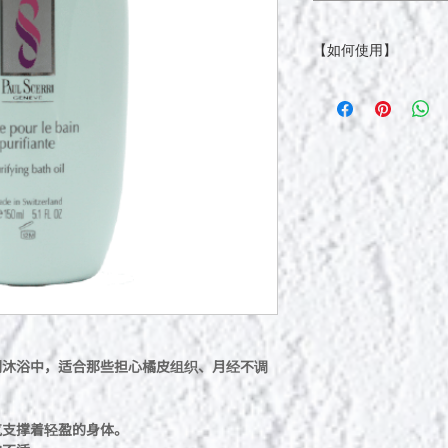
【如何使用】
将约2盖沐浴油倒入
浴室里弥漫着浓郁宜
沫。
另外，如果想洗澡时
的热水中，搅拌均匀
到沐浴中，适合那些担心橘皮组织、月经不调
气支撑着轻盈的身体。