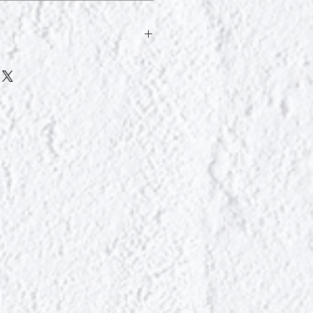
浴缸中，然后倒入热水。
人的药草香气，并伴随着柔和的泡
不产生泡沫，可将约2瓶盖放入浴缸
，然后洗澡。