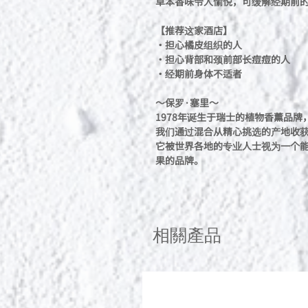
草本香味令人愉悦，可缓解经期前
【推荐这家酒店】
・担心橘皮组织的人
・担心背部和颈前部长痘痘的人
・经期前身体不适者
～保罗·塞里～
1978年诞生于瑞士的植物香薰品
我们通过混合从精心挑选的产地收
它被世界各地的专业人士视为一个
果的品牌。
相關產品