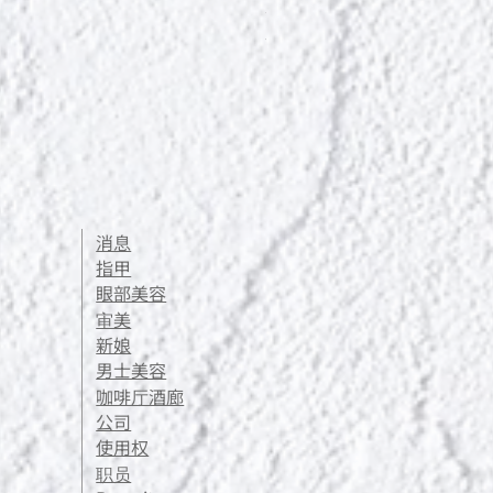
ポールシェリー ボディト
價格
JP¥13,200
消息
指甲
眼部美容
审美
新娘
男士美容
咖啡厅酒廊
公司
使用权
职员