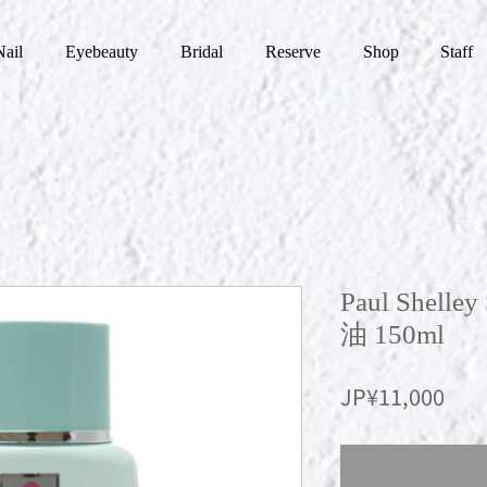
Nail
Eyebeauty
Bridal
Reserve
Shop
Staff
Paul Shelle
油 150ml
價
JP¥11,000
格