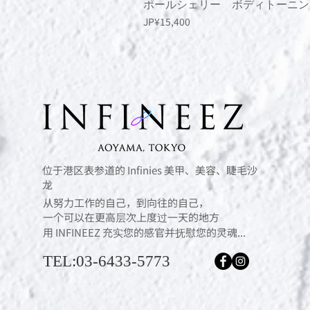
ポールシェリー ボディトーニン
價格
JP¥15,400
位于港区表参道的 Infinies 美甲、美容、睫毛沙
龙
从努力工作的自己，到向往的自己，
一个可以在更高层次上度过一天的地方
用 INFINEEZ 充实您的感官并抚慰您的灵魂...
TEL:03-6433-5773