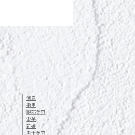
ポールシェリー ボディト
價格
JP¥13,200
消息
指甲
眼部美容
审美
新娘
男士美容