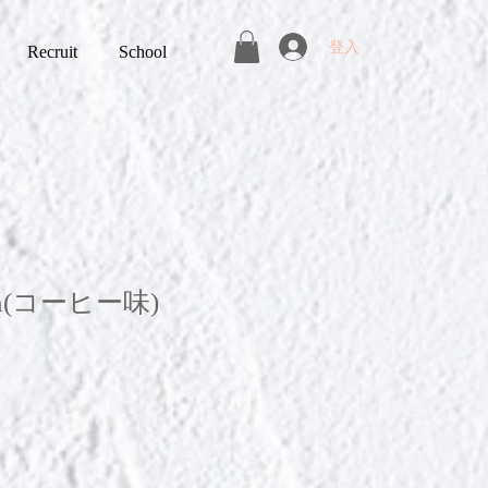
登入
Recruit
School
tein(コーヒー味)