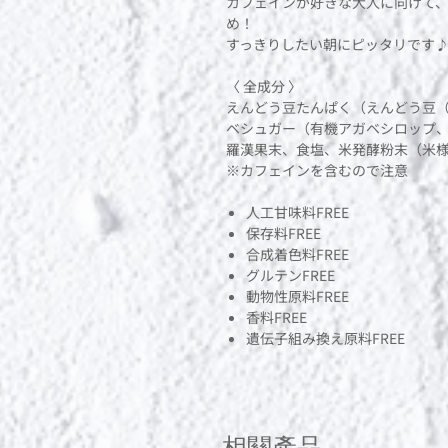
カフェインが好きな大人に向けて
め！
すっきりしたい朝にピッタリです
〈 全成分 〉
えんどう豆たんぱく（えんどう豆
ベシュガー（有機アガベシロップ
羅漢果末、食塩、米発酵粉末（米
※カフェインを含むので注意
人工甘味料FREE
保存料FREE
合成着色料FREE
グルテンFREE
動物性原料FREE
香料FREE
遺伝子組み換え原料FREE
相關產品