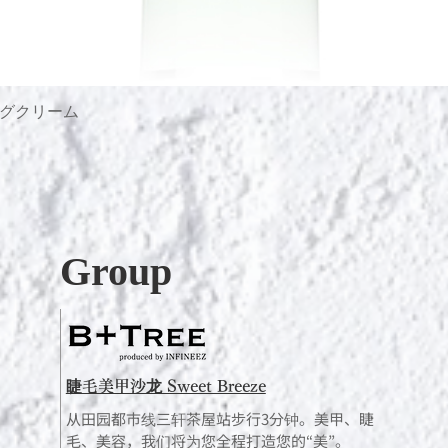
グクリーム
快速瀏覽
Group
睫毛美甲沙龙 Sweet Breeze
从田园都市线三轩茶屋站步行3分钟。美甲、睫
毛、美容，我们将为您全程打造您的“美”。