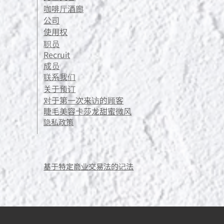
咖啡厅酒廊
公司
使用权
职员
Recruit
成员
联系我们
关于预订
对于第一次来访的顾客
睫毛美容卡莎龙甜蜜微风
隐私政策
​基于特定商业交易法的记法