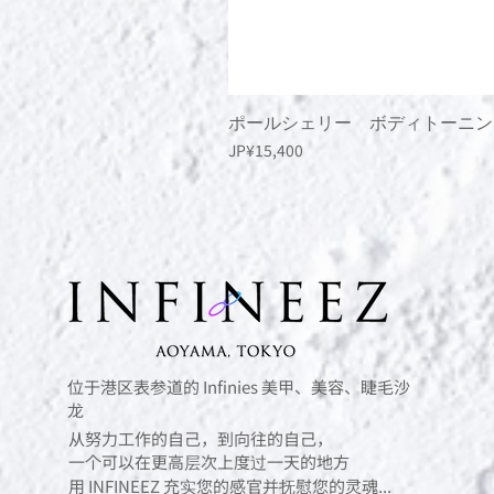
ポールシェリー ボディトーニン
價格
JP¥15,400
位于港区表参道的 Infinies 美甲、美容、睫毛沙
龙
从努力工作的自己，到向往的自己，
一个可以在更高层次上度过一天的地方
用 INFINEEZ 充实您的感官并抚慰您的灵魂...