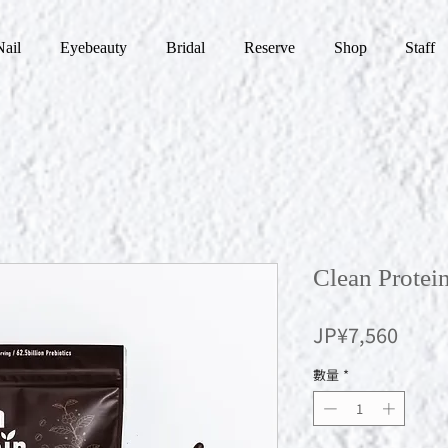
Nail
Eyebeauty
Bridal
Reserve
Shop
Staff
Clean Pro
價
JP¥7,560
格
數量
*