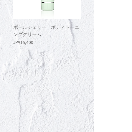
ポールシェリー ボディトーニ
ポールシェリー ボデ
ングクリーム
ングジェル
價格
價格
JP¥15,400
JP¥13,200