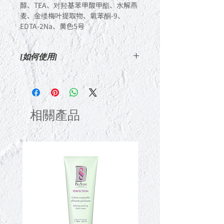
醇、TEA、对羟基苯甲酸甲酯、水解燕
麦、金缕梅叶提取物、氧苯酮-9、
EDTA-2Na、黄色5号
[如何使用]
早晚洗脸后，从接睫毛的部位开始，向
发尾涂抹。从睫毛两侧涂抹，可以保持
牢固的卷曲。
您也可以在化妆时使用它来创造一个时
相關產品
刻。