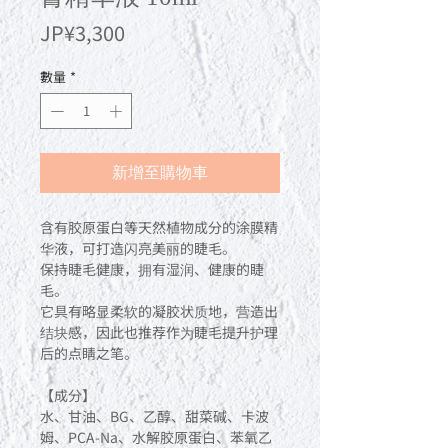
價
JP¥3,300
格
數量
*
新增至購物車
含有胶原蛋白等天然植物成分的涂膜精
华液，可打造闪亮美丽的睫毛。
保持睫毛健康，拥有湿润、健康的睫
毛。
它具有略显柔软的凝胶状质地，营造出
结块感，因此也推荐作为睫毛提升护理
后的点睛之笔。
【成分】
水、甘油、BG、乙醇、甜菜碱、卡波
姆、PCA-Na、水解胶原蛋白、苯氧乙