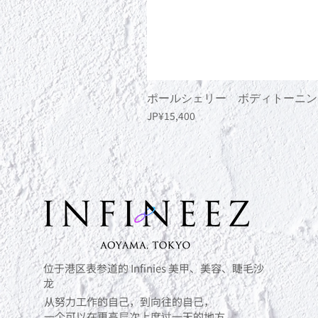
ポールシェリー ボディトーニン
價格
JP¥15,400
位于港区表参道的 Infinies 美甲、美容、睫毛沙
龙
从努力工作的自己，到向往的自己，
一个可以在更高层次上度过一天的地方