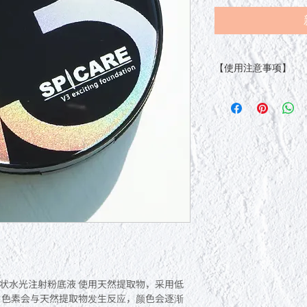
【使用注意事项】
由于产品特性，您可
问题，请放心使用。
如果化妆品不适合您
止使用。继续使用化
议您咨询皮肤科医生
・使用过程中出现皮
脱色（白癜风等）、
・使用时的肌肤受到
时
・请勿用于皮肤粗糙
・若不慎入眼，请立
仔细检查皮肤是否有
停止使用。
针状水光注射粉底液 使用天然提取物，采用低
，色素会与天然提取物发生反应，颜色会逐渐