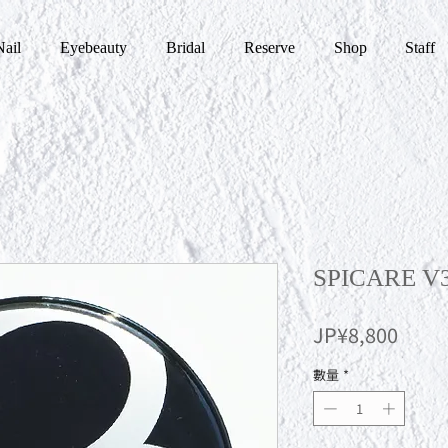
Nail
Eyebeauty
Bridal
Reserve
Shop
Staff
SPICARE 
價
JP¥8,800
格
數量
*