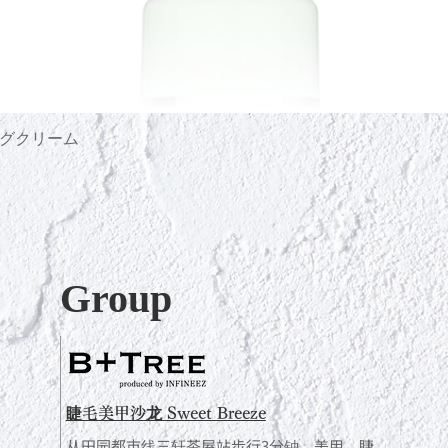
グクリーム
快速瀏覽
Group
睫毛美甲沙龙 Sweet Breeze
从田园都市线三轩茶屋站步行3分钟。美甲、睫