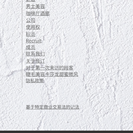
男士美容
咖啡厅酒廊
公司
使用权
职员
Recruit
成员
联系我们
关于预订
对于第一次来访的顾客
睫毛美容卡莎龙甜蜜微风
隐私政策
​基于特定商业交易法的记法