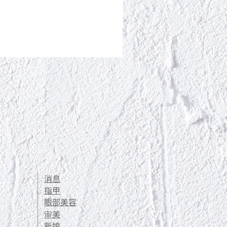
ポールシェリー ボディト
價格
JP¥13,200
消息
指甲
眼部美容
审美
新娘