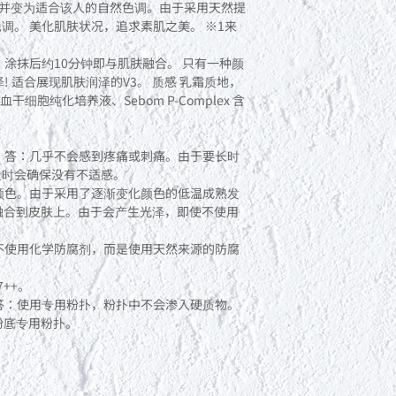
，并变为适合该人的自然色调。由于采用天然提
调。 美化肌肤状况，追求素肌之美。 ※1来
。涂抹后约10分钟即与肌肤融合。 只有一种颜
佳光泽! 适合展现肌肤润泽的V3。 质感 乳霜质地，
带血干细胞纯化培养液、Sebom P-Complex 含
 答：几乎不会感到疼痛或刺痛。由于要长时
量时会确保没有不适感。
颜色。由于采用了逐渐变化颜色的低温成熟发
融合到皮肤上。由于会产生光泽，即使不使用
。
不使用化学防腐剂，而是使用天然来源的防腐
++。
答：使用专用粉扑，粉扑中不会渗入硬质物。
粉底专用粉扑。