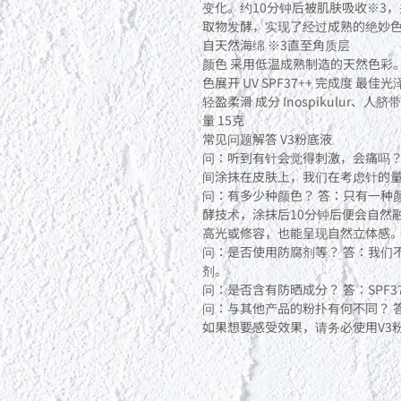
变化。约10分钟后被肌肤吸收※3
取物发酵，实现了经过成熟的绝妙色
自天然海绵 ※3直至角质层
颜色 采用低温成熟制造的天然色彩
色展开 UV SPF37++ 完成度 最
轻盈柔滑 成分 Inospikulur、人脐
量 15克
常见问题解答 V3粉底液
问：听到有针会觉得刺激，会痛吗？
间涂抹在皮肤上，我们在考虑针的
问：有多少种颜色？ 答：只有一种
酵技术，涂抹后10分钟后便会自然
高光或修容，也能呈现自然立体感
问：是否使用防腐剂等？ 答：我们
剂。
问：是否含有防晒成分？ 答：SPF37
问：与其他产品的粉扑有何不同？ 
如果想要感受效果，请务必使用V3