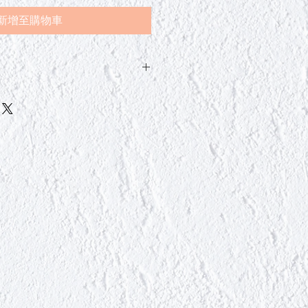
新增至購物車
能会感到刺痛感，但这不会造成任何
的皮肤，即出现以下情况，请立即停
妆品可能会使症状恶化，因此我们建
。
肤粗糙、发红、肿胀、瘙痒、刺激、
变黑等异常情况时。
阳光直射而出现上述异常或肌肤粗糙
或伤口、肿瘤、湿疹等异常部位。
即用清水冲洗。
任何异常，如果不适合您的皮肤，请