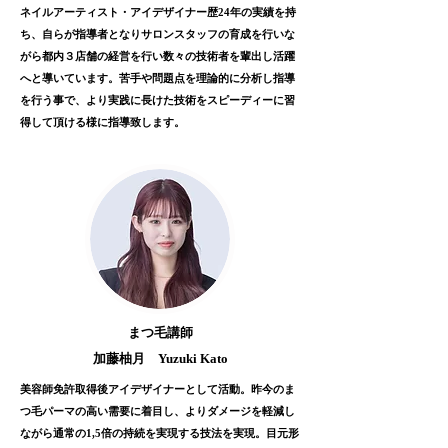
ネイルアーティスト・アイデザイナー歴24年の実績を持
ち、自らが指導者となりサロンスタッフの育成を行いな
がら都内３店舗の経営を行い数々の技術者を輩出し活躍
へと導いています。苦手や問題点を理論的に分析し指導
を行う事で、より実践に長けた技術をスピーディーに習
得して頂ける様に指導致します。
まつ毛講師
加藤柚月 Yuzuki Kato
美容師免許取得後アイデザイナーとして活動。昨今のま
つ毛パーマの高い需要に着目し、よりダメージを軽減し
ながら通常の1,5倍の持続を実現する技法を実現。目元形