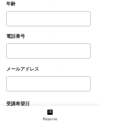
年齢
必須
電話番号
必須
メールアドレス
必須
受講希望日
必須
受講日第三希望日までご入力ください
​。
Reserve
※開校 平日10:00〜17:00