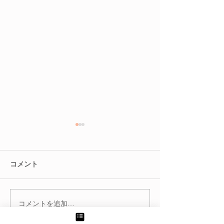
コメント
コメントを追加…
◎ロングまつ毛対応サロ
◎眉毛の印象で
ン!!
が変わる？！