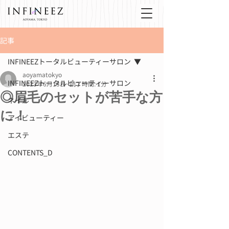
記事
INFINEEZトータルビューティーサロン
aoyamatokyo
INFINEEZトータルビューティーサロン
2023年6月13日
読了時間: 1分
◎眉毛のセットが苦手な方
ネイル
に！
アイビューティー
エステ
CONTENTS_D