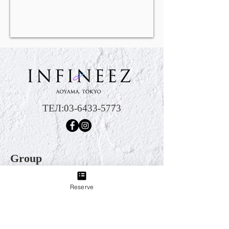
ТЕЛ:
03-6433-5773
Group
Reserve
Салон ресниц и ногтей Sweet Breeze
3 минуты ходьбы от станции Сангенджая линии
Денэнтоши. Ногти, ресницы, эстетика – мы
обеспечим вам комплексное производство вашей