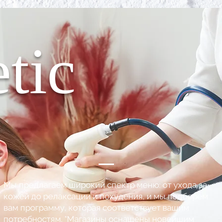
tic
Мы предлагаем широкий спектр меню: от ухода за
кожей до релаксации и похудения, и мы подберем
вам программу, которая соответствует вашим
потребностям. *Магазины оснащены новейшим