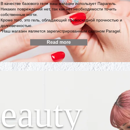
В качестве базового геля наш магазин использует Парагель.
Никаких повреждений нет, так как нет необходимости точить
собственные ногти.
Кроме того, это гель, обладающий превосходной прочностью и
долговечностью.
*Наш магазин является зарегистрированным салоном Paragel.
Read more
eauty