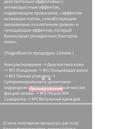
действительно эффективны с
антивозрастным эффектом,
подавляющим провисание, «эффектом
активации клеток, способствующим
омоложению на клеточном уровне» и
«очищающим эффектом, который
балансирует резидентные бактерии
кожи».
(Подробности процедуры 120мин-)
Консультирование → Диагностика кожи
→ №1 Очищение → №1 Очищающая маска
→ №2 Пенная упаковка →
Суперминеральная и цеолитовая
водородная маска → Подъемный массаж
бронирование
фасций головы → №3 Лосьон №4
Сыворотка → №5 Витальный крем для
массажа фасций → №9 Вода Барьерное
гелевое покрытие с эффектом памяти
формы.
[Самая популярная процедура для тела]
Бренд фитоароматов, родившийся в