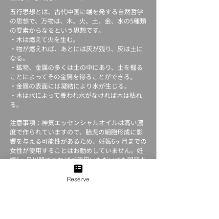
五行思想とは、古代中国に端を発する自然哲学
の思想で、万物は、木、火、土、金、水の5種類
の要素からなるという思想です。
・木は燃えて火を生む。
・物が燃えれば、あとには灰が残り、灰は土に
なる。
・鉱物、金属の多くは土の中にあり、土を掘る
ことによってその金属を得ることができる。
・金属の表面には凝結により水が生じる。
・木は水によって養われ水がなければ木は枯れ
る。
注意事項：神気エッセンシャルオイルは高い濃
度で作られていますので、胎児の細胞形成に影
響を与える可能性があるため、妊娠6ヶ月までの
女性が使用することはお勧めしていません。妊
娠6ヶ月以降であればご使用いただいても問題あ
りません。
Reserve