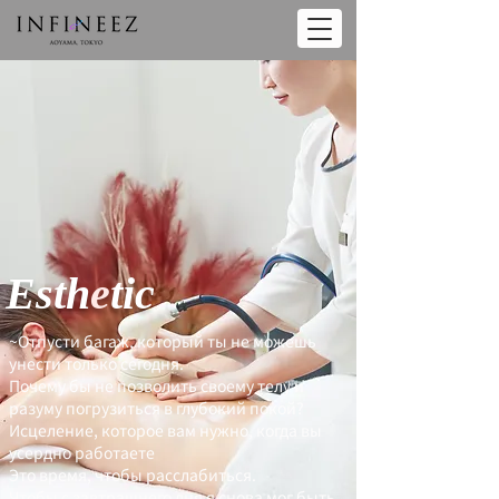
Esth
e
tic
~Отпусти багаж, который ты не можешь
унести только сегодня.
Почему бы не позволить своему телу и
разуму погрузиться в глубокий покой?
Исцеление, которое вам нужно, когда вы
усердно работаете
Это время, чтобы расслабиться.
Чтобы с завтрашнего дня я снова мог быть