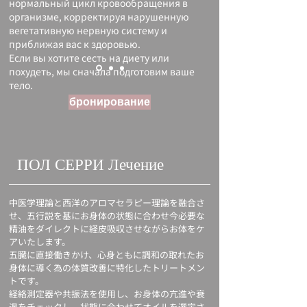
нормальный цикл кровообращения в
организме, корректируя нарушенную
вегетативную нервную систему и
приближая вас к здоровью.
Если вы хотите сесть на диету или
похудеть, мы сначала подготовим ваше
тело.
бронирование
ПОЛ СЕРРИ Лечение
中医学理論と西洋のアロマセラピー理論を融合さ
せ、五行説を基にお身体の状態に合わせ今必要な
精油を
ダイレクトに経皮吸収させながらお体をケ
アいたします。
五臓に直接働きかけ、心身ともに調和の取れたお
身体に導く為の体質改善に特化したトリートメン
トです。
経絡測定器や共振法を使用し、お身体の亢進や衰
退をチェックし、状態に合わせてオイルを選定さ