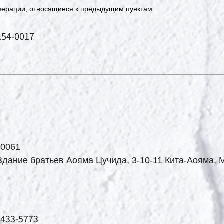
перации, относящиеся к предыдущим пунктам
54-0017
-0061
 Здание братьев Аояма Цучида, 3-10-11 Кита-Аояма, М
6433-5773