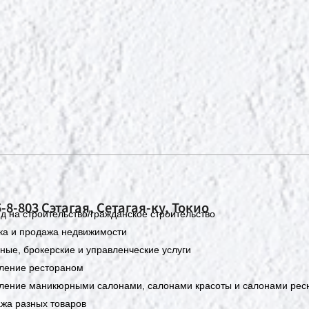
5-8-803 Сэтагая, Сетагая-ку, Токио
д на строительство/гражданское строительство
ка и продажа недвижимости
ные, брокерские и управленческие услуги
ление рестораном
ление маникюрными салонами, салонами красоты и салонами рес
жа разных товаров