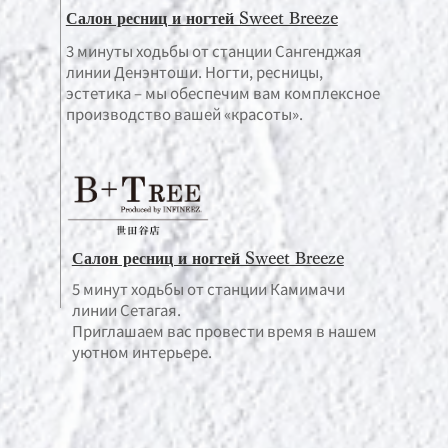
Салон ресниц и ногтей Sweet Breeze
3 минуты ходьбы от станции Сангенджая
линии Денэнтоши. Ногти, ресницы,
эстетика – мы обеспечим вам комплексное
производство вашей «красоты».
Салон ресниц и ногтей Sweet Breeze
5 минут ходьбы от станции Камимачи
линии Сетагая.
Приглашаем вас провести время в нашем
уютном интерьере.