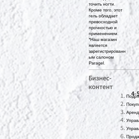
точить ногти.
Кроме того, этот
гель обладает
превосходной
прочностью и
применением.
*Наш магазин
является
зарегистрированн
ым салоном
Paragel.
Бизнес-
контент
4-
Подря
Покуп
Аренд
Управ
Управ
Прода