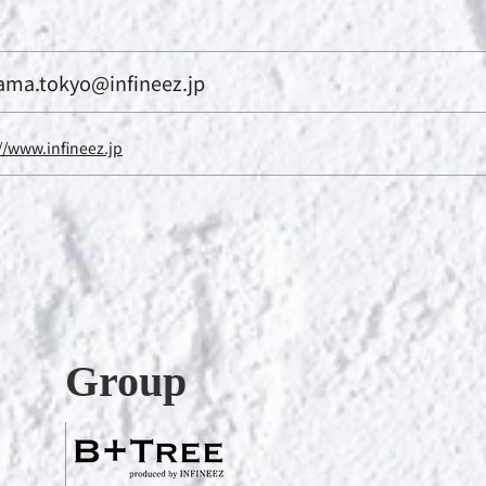
ama.tokyo@infineez.jp
//www.infineez.jp
Group