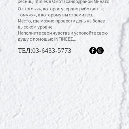
ресниц Infinies в Омотэсандо, район Минато
От того «я», которое усердно работает, к
тому «я», к которому вы стремитесь,
Место, где можно провести день на более
высоком уровне
Наполните свои чувства и успокойте свою
душу с помощью INFINEEZ...
ТЕЛ:03-6433-5773