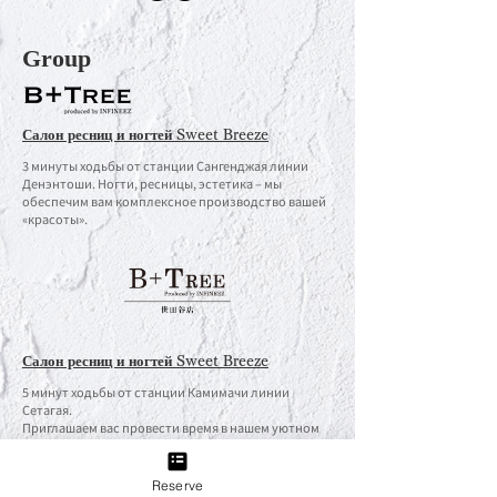
Group
Салон ресниц и ногтей Sweet Breeze
3 минуты ходьбы от станции Сангенджая линии
Денэнтоши. Ногти, ресницы, эстетика – мы
обеспечим вам комплексное производство вашей
«красоты».
Салон ресниц и ногтей Sweet Breeze
5 минут ходьбы от станции Камимачи линии
Сетагая.
Приглашаем вас провести время в нашем уютном
интерьере.
Reserve