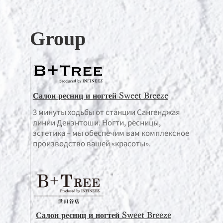
Group
Салон ресниц и ногтей Sweet Breeze
3 минуты ходьбы от станции Сангенджая
линии Денэнтоши. Ногти, ресницы,
эстетика – мы обеспечим вам комплексное
производство вашей «красоты».
Салон ресниц и ногтей Sweet Breeze