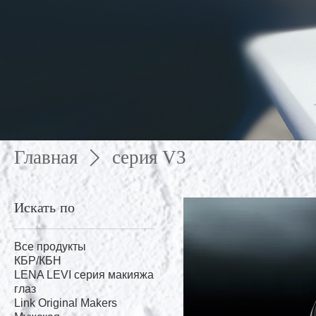
Главная
серия V3
Искать по
Все продукты
КБР/КБН
LENA LEVI серия макияжа
глаз
Link Original Makers