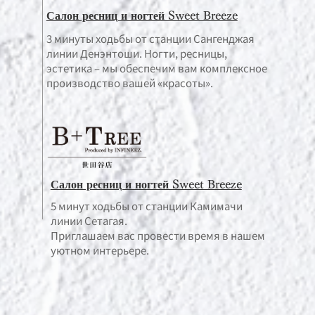
Салон ресниц и ногтей Sweet Breeze
3 минуты ходьбы от станции Сангенджая
линии Денэнтоши. Ногти, ресницы,
эстетика – мы обеспечим вам комплексное
производство вашей «красоты».
Салон ресниц и ногтей Sweet Breeze
5 минут ходьбы от станции Камимачи
линии Сетагая.
Приглашаем вас провести время в нашем
уютном интерьере.