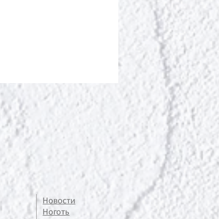
ポールシェリー ボディト
Цена
13 200 ¥
Новости
Ноготь