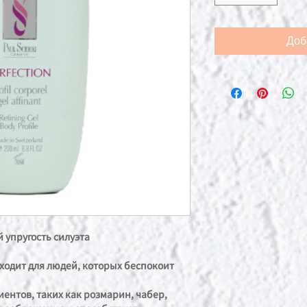
Доб
 упругость силуэта
дходит для людей, которых беспокоит
ентов, таких как розмарин, чабер,