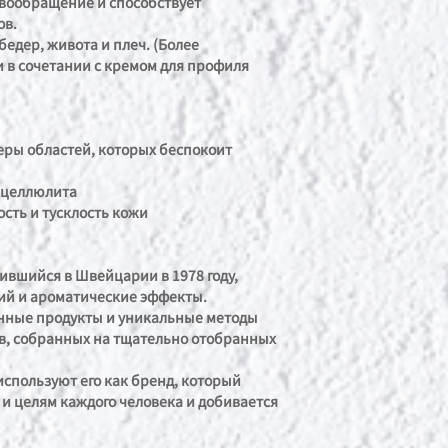
овообращение и способствует
ов.
едер, живота и плеч. (Более
 в сочетании с кремом для профиля
еры областей, которых беспокоит
е целлюлита
сть и тусклость кожи
ившийся в Швейцарии в 1978 году,
ний и ароматические эффекты.
нные продукты и уникальные методы
в, собранных на тщательно отобранных
спользуют его как бренд, который
и целям каждого человека и добивается