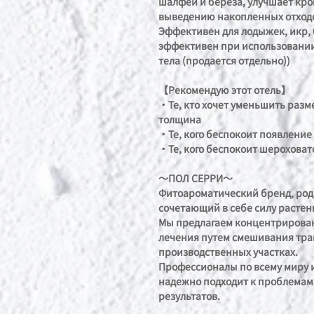
шалфей и береза, улучшает кр
выведению накопленных отход
Эффективен для лодыжек, икр, б
эффективен при использовании
тела (продается отдельно))
【Рекомендую этот отель】
・Те, кто хочет уменьшить разм
толщина
・Те, кого беспокоит появлени
・Те, кого беспокоит шероховато
～ПОЛ СЕРРИ～
Фитоароматический бренд, род
сочетающий в себе силу расте
Мы предлагаем концентрирова
лечения путем смешивания тра
производственных участках.
Профессионалы по всему миру и
надежно подходит к проблемам 
результатов.