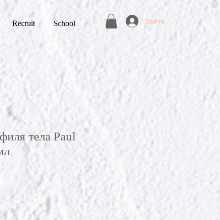
Войти
Recruit
School
филя тела Paul
мл