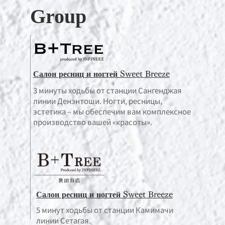
Group
Салон ресниц и ногтей Sweet Breeze
3 минуты ходьбы от станции Сангенджая
линии Денэнтоши. Ногти, ресницы,
эстетика – мы обеспечим вам комплексное
производство вашей «красоты».
Салон ресниц и ногтей Sweet Breeze
5 минут ходьбы от станции Камимачи
линии Сетагая.