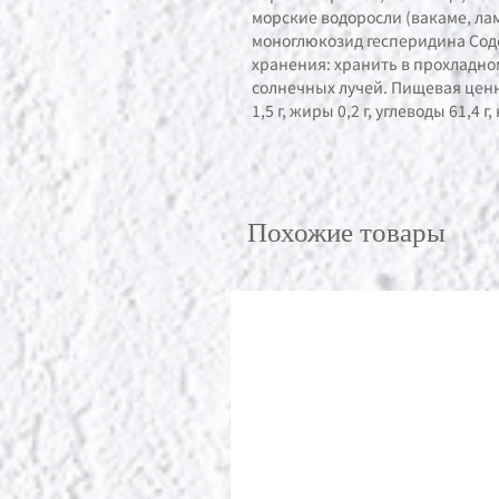
морские водоросли (вакаме, лам
моноглюкозид гесперидина Соде
хранения: хранить в прохладном
солнечных лучей. Пищевая ценно
1,5 г, жиры 0,2 г, углеводы 61,4 г, 
Похожие товары