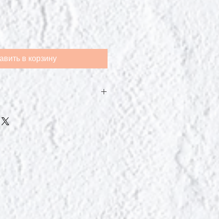
авить в корзину
ь в любой ситуации, например,
стве замены голодания.
йте от 1 до 2 пакетиков в день.
ься им как есть, а если вам не
ус, рекомендуем разбавить его
нной водой.