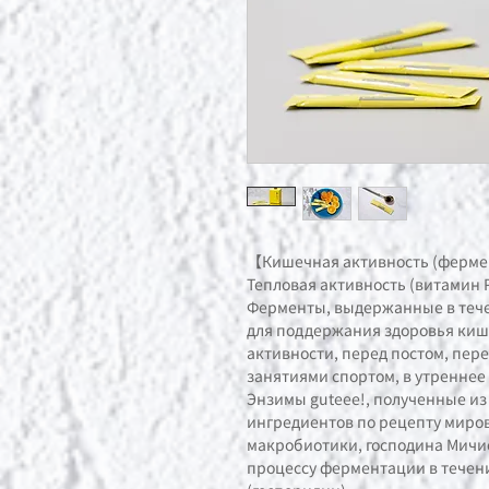
【Кишечная активность (фермен
Тепловая активность (витамин
Ферменты, выдержанные в течен
для поддержания здоровья ки
активности, перед постом, пер
занятиями спортом, в утреннее 
Энзимы guteee!, полученные из
ингредиентов по рецепту миров
макробиотики, господина Мичи
процессу ферментации в течени