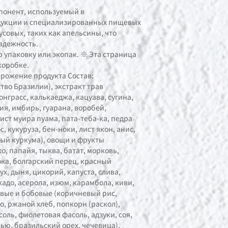
понент, используемый в
укции и специализированных пищевых
совых, таких как апельсины, что
адежность.
 упаковку или экопак. ※ Эта страница
коробке.
рожение продукта Состав:
тво Бразилии), экстракт трав
онграсс, калькаеджа, кацуава, сугина,
ия, имбирь, гуарана, воробей,
ист муира пуама, пата-теба-ка, педра
с, кукуруза, бен-ноки, лист якон, анис,
вый куркума), овощи и фрукты
о, папайя, тыква, батат, морковь,
ока, болгарский перец, красный
ух, дыня, цикорий, капуста, слива,
кадо, асерола, изюм, карамбола, киви,
новые и бобовые (коричневый рис,
о, ржаной хлеб, попкорн (раскол),
соль, фиолетовая фасоль, адзуки, соя,
ью, бразильский орех, чечевица),