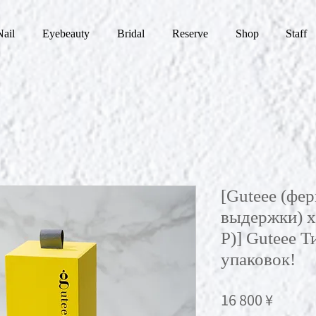
Nail
Eyebeauty
Bridal
Reserve
Shop
Staff
[Guteee (фе
выдержки) x
Р)] Guteee Т
упаковок!
Цена
16 800 ¥