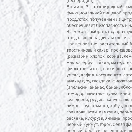
(гесперидин).
Витамин Р - это природный ком
функциональной пищевой прод
продуктах, полученный из цитру
обеспечивает безопасность и н
Вы можете выбрать подарочную
предназначена для упаковки в 
Наименование: растительный б
тростниковый сахар (производс
(розмарин, хлопок, корица, лем
макрофериус, яйкин, мате, стев
фиолетовый ипе, пассифлора, л
умека, пафия, косендангса, лото
амачадзуру, гвоздика, фиолето
(апельсин, ананас, банан, яблок
помидор, шиитаке, гуава, мани
сельдерей, редька, капуста, лоп
лимон, груша, манго, арбуз, аво
гравиола, асаи, камкуам), зер
овсянка, кукуруза, ячмень, прос
черный кунжут, горох, белая фа
черный горошек, чечевица, кеш