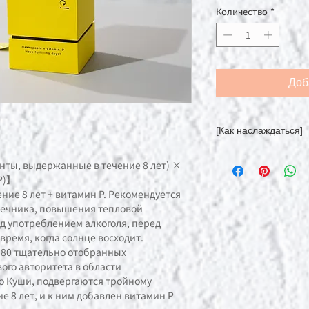
Количество
*
Доб
[Как наслаждаться]
Его можно принимат
ты, выдержанные в течение 8 лет) ×
натощак или в каче
 Р)】
Пожалуйста, принима
ие 8 лет + витамин Р. Рекомендуется
Вы можете наслаждат
шечника, повышения тепловой
нравится кислый вк
ед употреблением алкоголя, перед
соком или газирова
время, когда солнце восходит.
 80 тщательно отобранных
ого авторитета в области
о Куши, подвергаются тройному
е 8 лет, и к ним добавлен витамин Р