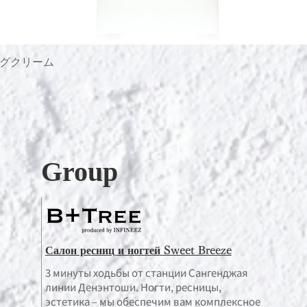
グクリーム
Быстрый просмотр
Group
Салон ресниц и ногтей Sweet Breeze
3 минуты ходьбы от станции Сангенджая
линии Денэнтоши. Ногти, ресницы,
эстетика – мы обеспечим вам комплексное