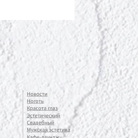
ポールシェリー ボディト
Цена
13 200 ¥
Новости
Ноготь
Красота глаз
Эстетический
Свадебный
Мужская эстетика
Кафе-лаундж