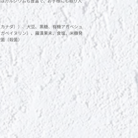
粉はカルシウムも豊富で、お子様にも取り入
（カナダ））、大豆、黒糖、有機アガベシュ
アガベイヌリン）、羅漢果末、食塩、米糠発
酸菌（殺菌）