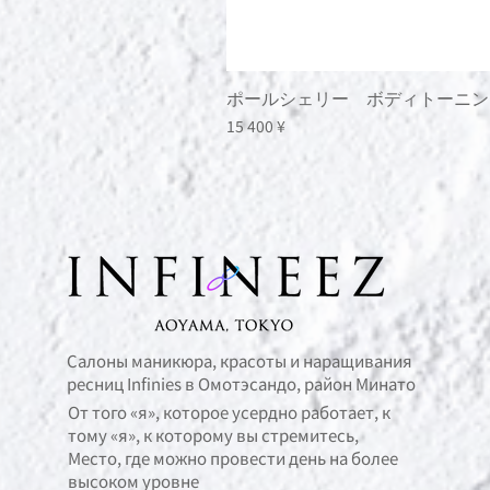
ポールシェリー ボディトーニン
Цена
15 400 ¥
Салоны маникюра, красоты и наращивания
ресниц Infinies в Омотэсандо, район Минато
От того «я», которое усердно работает, к
тому «я», к которому вы стремитесь,
Место, где можно провести день на более
высоком уровне