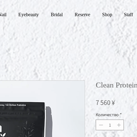
Nail
Eyebeauty
Bridal
Reserve
Shop
Staff
Clean Prot
Цена
7 560 ¥
Количество
*