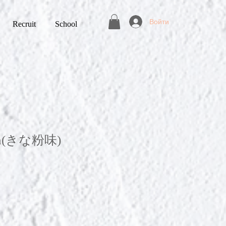
Войти
Recruit
School
ein(きな粉味)