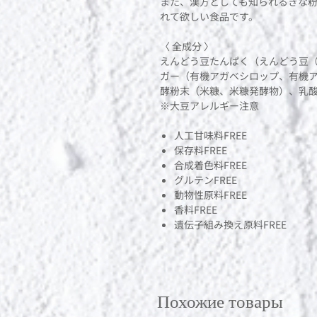
また、漢方としても知られるきな
れて欲しい食品です。
〈 全成分 〉
えんどう豆たんぱく（えんどう豆
ガー（有機アガベシロップ、有機
酵粉末（米糠、米糠発酵物）、乳
※大豆アレルギー注意
人工甘味料FREE
保存料FREE
合成着色料FREE
グルテンFREE
動物性原料FREE
香料FREE
遺伝子組み換え原料FREE
Похожие товары