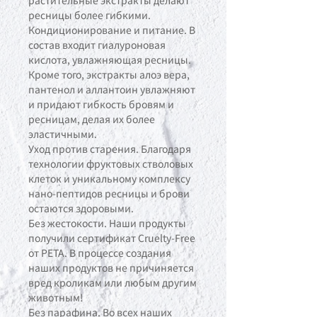
ресницы более гибкими.
Кондиционирование и питание. В
состав входит гиалуроновая
кислота, увлажняющая ресницы.
Кроме того, экстракты алоэ вера,
пантенол и аллантоин увлажняют
и придают гибкость бровям и
ресницам, делая их более
эластичными.
Уход против старения. Благодаря
технологии фруктовых стволовых
клеток и уникальному комплексу
нано-пептидов ресницы и брови
остаются здоровыми.
Без жестокости. Наши продукты
получили сертификат Cruelty-Free
от PETA. В процессе создания
наших продуктов не причиняется
вред кроликам или любым другим
животным!
Без парафина. Во всех наших