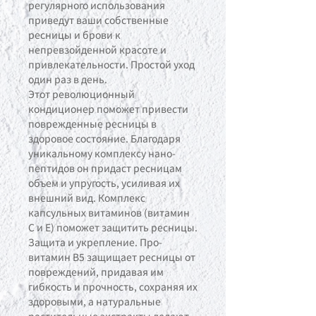
регулярного использования
приведут ваши собственные
ресницы и брови к
непревзойденной красоте и
привлекательности. Простой уход
один раз в день.
Этот революционный
кондиционер поможет привести
поврежденные ресницы в
здоровое состояние. Благодаря
уникальному комплексу нано-
пептидов он придаст ресницам
объем и упругость, усиливая их
внешний вид. Комплекс
капсульных витаминов (витамин
С и Е) поможет защитить ресницы.
Защита и укрепление. Про-
витамин В5 защищает ресницы от
повреждений, придавая им
гибкость и прочность, сохраняя их
здоровыми, а натуральные
растительные экстракты делают