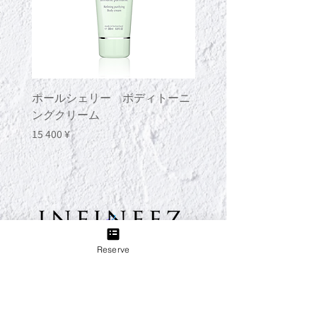
самого края. Однако после этого
избегайте трения глаз.
Примечания к использованию:
Перед использованием
рекомендуется вымыть руки.
Учитывая, что это сыворотка для
чувствительной области вокруг глаз,
ポールシェリー ボディトーニ
ポールシェリー ボデ
будьте внимательны к условиям
ングクリーム
ングジェル
хранения. Люди, носящие
Цена
Цена
15 400 ¥
13 200 ¥
контактные линзы или находящиеся
в процессе наращивания ресниц,
также могут использовать эту
сыворотку, но будьте внимательны к
гигиене при контакте с областью
вокруг глаз. Рекомендуется
использовать через день для людей
с чувствительной кожей,
Reserve
страдающих от аллергии или
ТЕЛ:
03-6433-5773
аллергического реагирования на
пыльцу, чтобы предотвратить
появление покраснений век.
Постепенно привыкайте к